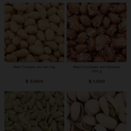
Maní Tostado sin Sal 1 kg
Maní Confitado con Sésamo
200 g
$ 3.900
$ 1.300