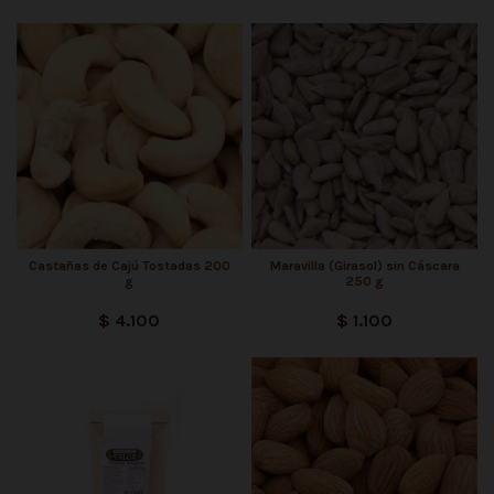
Castañas de Cajú Tostadas 200
Maravilla (Girasol) sin Cáscara
g
250 g
$ 4.100
$ 1.100