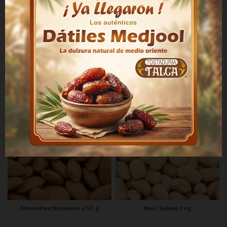
Almendras Confitadas 200 g
Pasas Rubias 250 g
$ 3.000
$ 2.600
Almendras Naturales 250 g
Maní Salado 1 kg