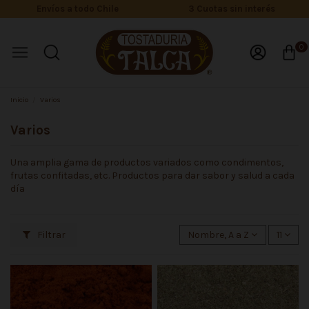
Envíos a todo Chile
3 Cuotas sin interés
0
Inicio
Varios
Varios
Una amplia gama de productos variados como condimentos,
frutas confitadas, etc. Productos para dar sabor y salud a cada
día
Filtrar
Nombre, A a Z
11