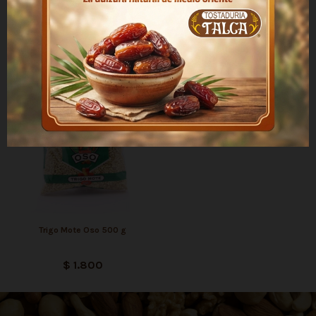
Orégano Entero 50 g
Plátanos Chips Dulce 100 g
$ 700
$ 1.100
Trigo Mote Oso 500 g
$ 1.800