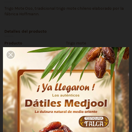
Trigo Mote Oso, tradicional trigo mote chileno elaborado por la
fábrica Hoffmann.
Detalles del producto
Producto
Trigo mote
Contenido Neto
500 g
Marca
Oso
País de Origen
Chile
Los clientes que adquirieron este producto también
compraron: