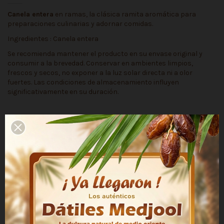
Canela entera
en ramas, la clásica ramita aromática para
preparaciones culinarias y adornar comidas.
Ingredientes : Canela entera
Se recomienda mantener el producto en su envase original y
consumir a la brevedad. Conservar en ambientes limpios,
frescos y secos, no exponer a la luz solar directa ni a olor
fuertes. Las condiciones de almacenamiento influyen
significativamente en su duración.
Detalles del producto
Producto
Canela entera
Contenido Neto
50 g
Marca
Tostaduría Talca
País de Origen
Importado