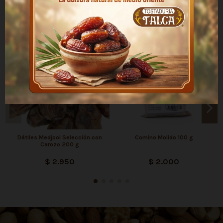
Los clientes que adquirieron este producto también
compraron:
Dátiles Medjool Selección con
Comino Molido 100 g
Carozo 200 g
$ 2.950
$ 2.000