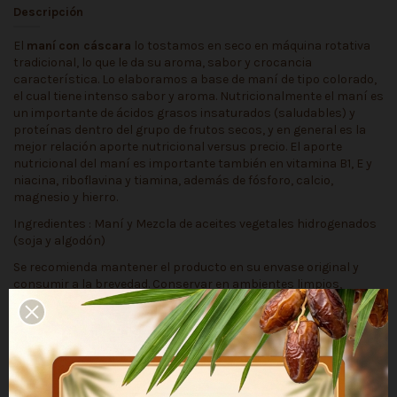
Descripción
El
maní
con cáscara
lo tostamos en seco en máquina rotativa
tradicional, lo que le da su aroma, sabor y crocancia
característica. Lo elaboramos a base de maní de tipo colorado,
el cual tiene intenso sabor y aroma. Nutricionalmente el maní es
un importante de ácidos grasos insaturados (saludables) y
proteínas dentro del grupo de frutos secos, y en general es la
mejor relación aporte nutricional versus precio. El aporte
nutricional del maní es importante también en vitamina B1, E y
niacina, riboflavina y tiamina, además de fósforo, calcio,
magnesio y hierro.
Ingredientes : Maní y Mezcla de aceites vegetales hidrogenados
(soja y algodón)
Se recomienda mantener el producto en su envase original y
consumir a la brevedad. Conservar en ambientes limpios,
frescos y secos, no exponer a la luz solar directa ni a olor
fuertes. Las condiciones de almacenamiento influyen
significativamente en su duración.
Detalles del producto