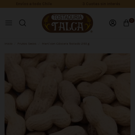
Envíos a todo Chile
3 Cuotas sin interés
0
Inicio
Frutos Secos
Maní con Cáscara Tostado 250 g