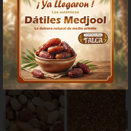
Producto
Maní tostado
Contenido Neto
250 g
Marca
Tostaduría Talca
País de Origen
Chile
Los clientes que adquirieron este producto también
compraron: