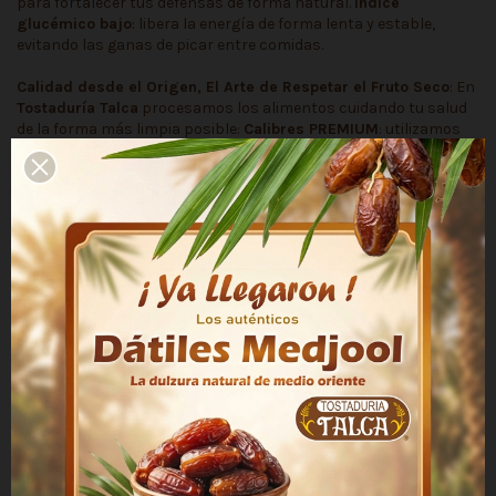
para fortalecer tus defensas de forma natural.
Índice
glucémico bajo
: libera la energía de forma lenta y estable,
evitando las ganas de picar entre comidas.
Calidad desde el Origen, El Arte de Respetar el Fruto Seco
: En
Tostaduría Talca
procesamos los alimentos cuidando tu salud
de la forma más limpia posible:
Calibres PREMIUM
: utilizamos
solo castañas de cajú enteras y seleccionadas, asegurando que
cada bocado tenga la textura mantecosa tan característica de
este fruto.
Proceso libre de aceites y frituras
: horneamos las
castañas exclusivamente al calor en túnel seco. Al no usar
aceites añadidos, obtienes un snack liviano, saludable y lleno de
propiedades vivas.
Sabor excepcional y genuino
: el tostado
controlado resalta los matices naturalmente dulces de la
castaña de cajú, logrando un producto delicioso y adictivo sin
necesidad de agregar sal ni conservantes.
Ingredientes : Castañas de cajú tostadas
Se recomienda mantener el producto en su envase original y
consumir a la brevedad. Conservar en ambientes limpios,
frescos y secos, no exponer a la luz solar directa ni a olor
fuertes. Las condiciones de almacenamiento influyen
significativamente en su duración.