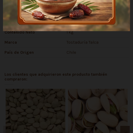
Detalles del producto
Producto
Castañas de cajú sin sal
Contenido Neto
1 kg
Marca
Tostaduría Talca
País de Origen
Chile
Los clientes que adquirieron este producto también
compraron: