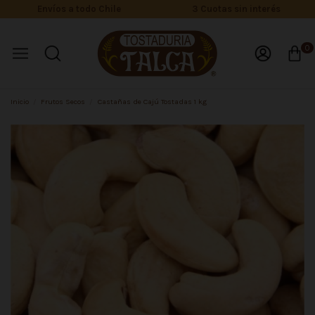
Envíos a todo Chile
3 Cuotas sin interés
0
Inicio
Frutos Secos
Castañas de Cajú Tostadas 1 kg