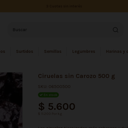
3 Cuotas sin interés
dos
Surtidos
Semillas
Legumbres
Harinas y 
Ciruelas sin Carozo 500 g
SKU:
06500500
En stock
$ 5.600
$ 11.200 Por kg