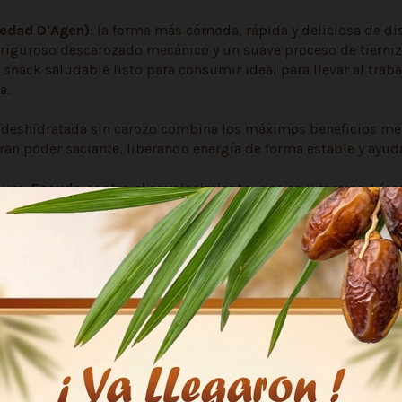
iedad D'Agen)
: la forma más cómoda, rápida y deliciosa de di
riguroso descarozado mecánico y un suave proceso de tiernizad
l snack saludable listo para consumir ideal para llevar al traba
a.
la deshidratada sin carozo combina los máximos beneficios me
n poder saciante, liberando energía de forma estable y ayudan
puro:
Escudo contra el envejecimiento
: rica en Vitamina A (c
ural de fibra soluble y sorbitol previene el estreñimiento cró
erro vegetal para combatir el cansancio.
d
: No todas las frutas deshidratadas del mercado te ofrecen 
sión
: el carozo es retirado de manera automatizada protegien
car.
Textura blanda y versátil
: gracias al vaporizado, la pulpa
ar carnes o usar directamente en repostería y mermeladas caser
iernizadas, sorbato de potasio