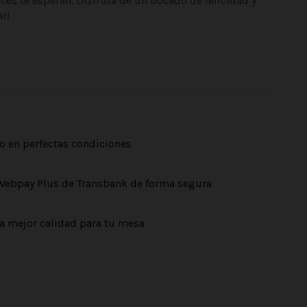
es te esperan. Disfruta de un bocado de felicidad y
r!
o en perfectas condiciones
Webpay Plus de Transbank de forma segura
a mejor calidad para tu mesa