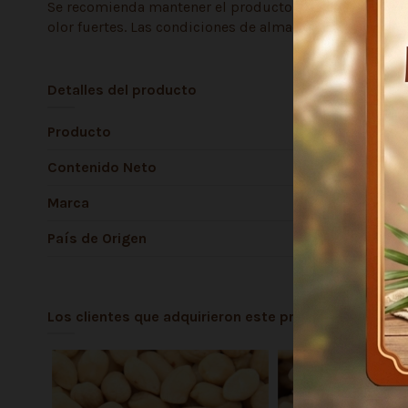
Se recomienda mantener el producto en su envase origin
olor fuertes. Las condiciones de almacenamiento influ
Detalles del producto
Producto
Contenido Neto
Marca
País de Origen
Los clientes que adquirieron este producto tambié