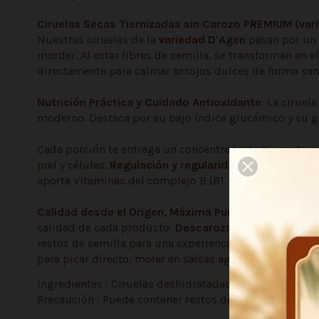
Ciruelas Secas Tiernizadas sin Carozo PREMIUM (var
Nuestras ciruelas de la
variedad D'Agen
pasan por un 
morder. Al estar libres de semilla, se transforman en e
directamente para calmar antojos dulces de forma san
Nutrición Práctica y Cuidado Antioxidante
: La cirue
moderno. Destaca por su bajo índice glucémico y su gra
Cada porción te entrega un concentrado de bienestar 
piel y células.
Regulación y regularidad
: su mezcla nat
aporta Vitaminas del complejo B (B1, B2 y Niacina) y hi
Calidad desde el Origen, Máxima Pureza y Comodida
calidad de cada producto:
Descarozado de alta preci
restos de semilla para una experiencia segura al masti
para picar directo, moler en salsas agridulces, rellen
Ingredientes : Ciruelas deshidratadas despepitadas y t
Precaución : Puede contener restos de carozo