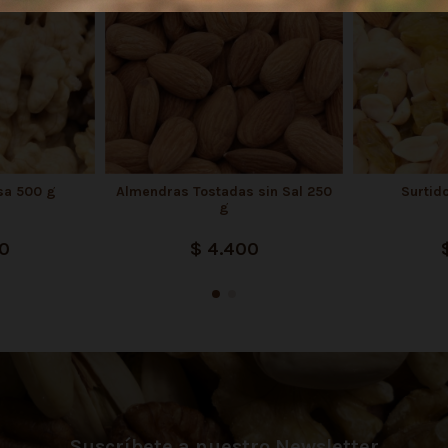
sa 500 g
Almendras Tostadas sin Sal 250
Surtid
g
00
$ 4.400
Suscríbete a nuestro Newsletter