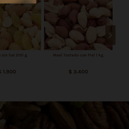
o sin Sal 200 g
Maní Tostado con Piel 1 kg
Can
$ 1.900
$ 3.400