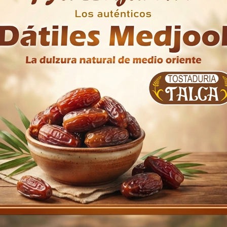
al y consumir a la brevedad. Conservar en ambientes limpios, 
yen significativamente en su duración.
Ciruelas sin carozo
500 g
Tostaduría Talca
Chile
n compraron: