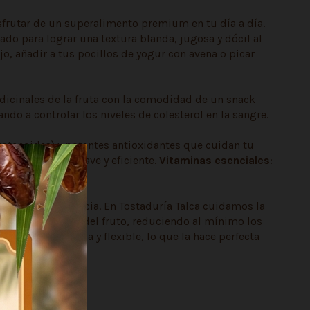
sfrutar de un superalimento premium en tu día a día.
o para lograr una textura blanda, jugosa y dócil al
jo, añadir a tus pocillos de yogur con avena o picar
dicinales de la fruta con la comodidad de un snack
do a controlar los niveles de colesterol en la sangre.
arotenoides) y potentes antioxidantes que cuidan tu
nico de manera suave y eficiente.
Vitaminas esenciales
:
la misma experiencia. En Tostaduría Talca cuidamos la
do la carnosidad del fruto, reduciendo al mínimo los
 se mantiene tierna y flexible, lo que la hace perfecta
as.