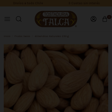
Envíos a todo Chile
3 Cuotas sin interés
0
Inicio
Frutos Secos
Almendras Naturales 250 g