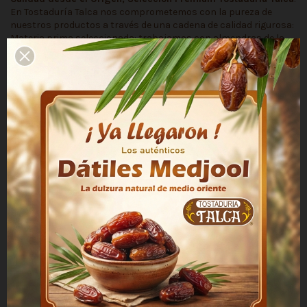
En Tostaduría Talca nos comprometemos con la pureza de
nuestros productos a través de una cadena de calidad rigurosa:
Materia prima seleccionada: trabajamos con almendras de la
mejor variedad, rigurosamente seleccionadas en su origen para
ofrecer la más alta calidad. Proceso 100% limpio: las almendras
naturales son envasadas de forma directa y natural, sin añadir
conservantes ni aditivos químicos, manteniendo su sabor
genuino y fresco de la huerta a tu mesa.
Ingredientes : Almendras naturales.
Se recomienda mantener el producto en su envase original y
consumir a la brevedad. Conservar en ambientes limpios,
frescos y secos, no exponer a la luz solar directa ni a olor
fuertes. Las condiciones de almacenamiento influyen
significativamente en su duración.
Detalles del producto
Producto
Almendras naturales
Contenido Neto
250 g