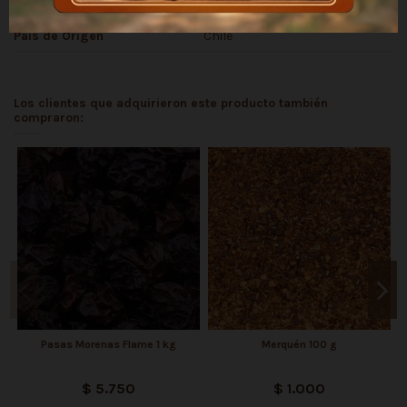
Marca
Tostaduría Talca
País de Origen
Chile
Los clientes que adquirieron este producto también
compraron:
Pasas Morenas Flame 1 kg
Merquén 100 g
$ 5.750
$ 1.000