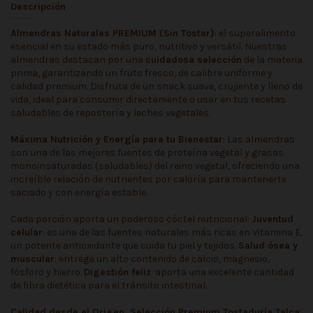
Descripción
Almendras Naturales PREMIUM (Sin Tostar)
: el superalimento
esencial en su estado más puro, nutritivo y versátil. Nuestras
almendras destacan por una
cuidadosa selección
de la materia
prima, garantizando un fruto fresco, de calibre uniforme y
calidad premium. Disfruta de un snack suave, crujiente y lleno de
vida, ideal para consumir directamente o usar en tus recetas
saludables de repostería y leches vegetales.
Máxima Nutrición y Energía para tu Bienestar
: Las almendras
son una de las mejores fuentes de proteína vegetal y grasas
monoinsaturadas (saludables) del reino vegetal, ofreciendo una
increíble relación de nutrientes por caloría para mantenerte
saciado y con energía estable.
Cada porción aporta un poderoso cóctel nutricional:
Juventud
celular
: es una de las fuentes naturales más ricas en Vitamina E,
un potente antioxidante que cuida tu piel y tejidos.
Salud ósea y
muscular
: entrega un alto contenido de calcio, magnesio,
fósforo y hierro.
Digestión feliz
: aporta una excelente cantidad
de fibra dietética para el tránsito intestinal.
Calidad desde el Origen, Selección Premium Tostaduría Talca
: