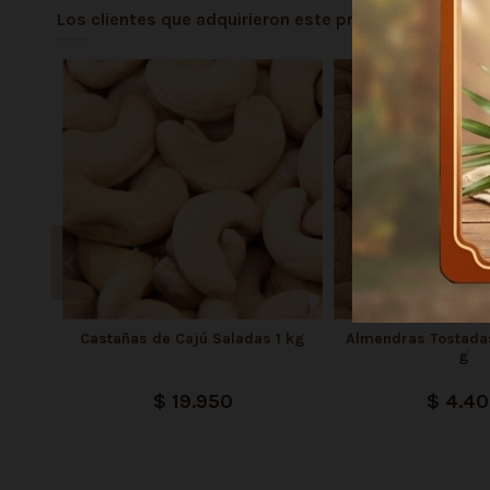
Los clientes que adquirieron este producto tambié
Castañas de Cajú Saladas 1 kg
Almendras Tostadas
g
$ 19.950
$ 4.4