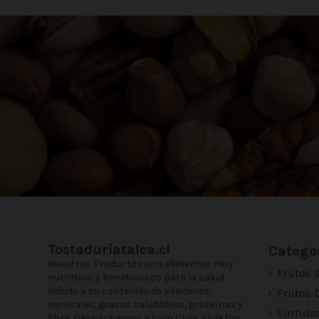
Tostaduriatalca.cl
Categor
Nuestros Productos son alimentos muy
Frutos 
nutritivos y beneficiosos para la salud
debido a su contenido de vitaminas,
Frutos 
minerales, grasas saludables, proteínas y
Surtido
fibra. Despachamos a todo Chile. Elige tus