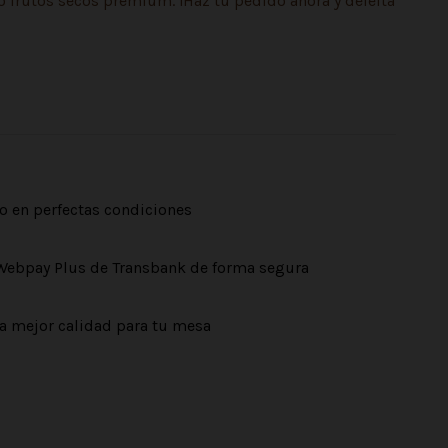
 frutos secos premium. ¡Haz tu pedido ahora y deleita
o en perfectas condiciones
Webpay Plus de Transbank de forma segura
a mejor calidad para tu mesa