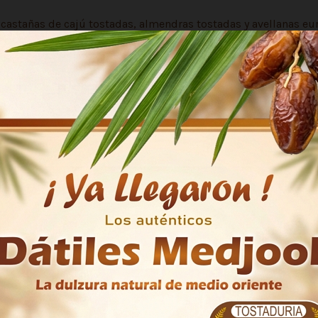
castañas de cajú tostadas, almendras tostadas y avellanas eur
ara coctelería y compartir.
as de cajú tostadas, Avellanas europeas tostadas, Pistachos s
al y consumir a la brevedad. Conservar en ambientes limpios, 
yen significativamente en su duración.
Surtido mix especial
200 g
Tostaduría Talca
Chile