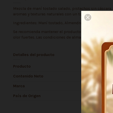
Mezcla de maní tostado salado, pistachos sin cáscara, 
aromas y texturas naturales con un toque de sal ideal p
Ingredientes: Maní tostado, Almendras tostadas, Castañ
Se recomienda mantener el producto en su envase origin
olor fuertes. Las condiciones de almacenamiento influ
Detalles del producto
Producto
Contenido Neto
Marca
País de Origen