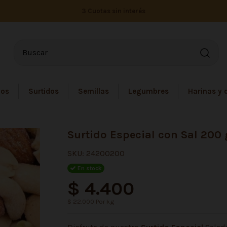
3 Cuotas sin interés
dos
Surtidos
Semillas
Legumbres
Harinas y 
Surtido Especial con Sal 200 
SKU:
24200200
En stock
$ 4.400
$ 22.000 Por kg