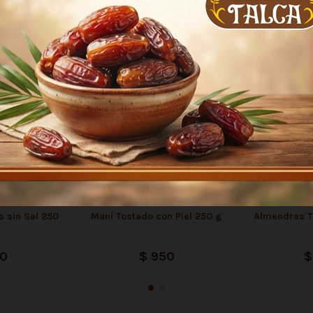
n compraron:
 sin Sal 250
Maní Tostado con Piel 250 g
Almendras To
00
$ 950
$