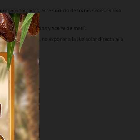
uropeas tostadas, este surtido de frutos secos es rico
sin cáscara tostados y Aceite de maní.
frescos y secos, no exponer a la luz solar directa ni a