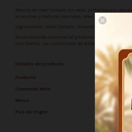
Mezcla de maní tostado sin salar, pistachos sin cáscar
en aromas y texturas naturales, ideal para colación ene
Ingredientes : Maní tostado, Almendras tostadas, Casta
Se recomienda mantener el producto en su envase origin
olor fuertes. Las condiciones de almacenamiento influ
Detalles del producto
Producto
Contenido Neto
Marca
País de Origen