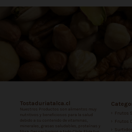
Tostaduriatalca.cl
Categor
Nuestros Productos son alimentos muy
Frutos 
nutritivos y beneficiosos para la salud
debido a su contenido de vitaminas,
Frutos 
minerales, grasas saludables, proteínas y
Surtido
fibra. Despachamos a todo Chile. Elige tus