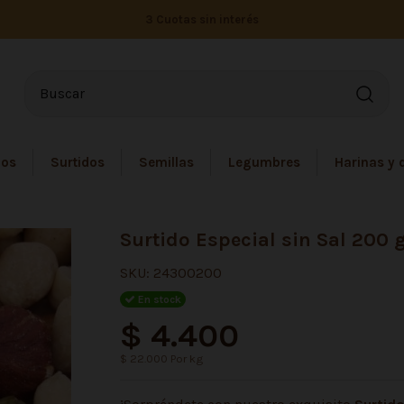
3 Cuotas sin interés
dos
Surtidos
Semillas
Legumbres
Harinas y 
Surtido Especial sin Sal 200 
SKU:
24300200
En stock
$ 4.400
$ 22.000 Por kg