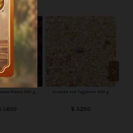
enas Flame 250 g
Granola con Tagatosa 500 g
$ 1.600
$ 3.250