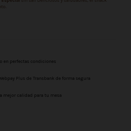
 Especial
sin sal! Deliciosos y saludables, el snack
to.
o en perfectas condiciones
Webpay Plus de Transbank de forma segura
a mejor calidad para tu mesa