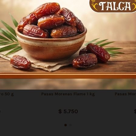
n compraron:
ro 50 g
Pasas Morenas Flame 1 kg
Pasas Mor
0
$ 5.750