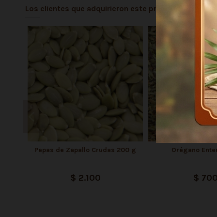
Los clientes que adquirieron este producto tambié
Pepas de Zapallo Crudas 200 g
Orégano Ente
$ 2.100
$ 70