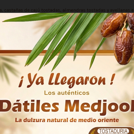
a, castañas de cajú tostadas, almendras tostadas y avellanas e
rgética, coctelería y compartir.
ñas de cajú tostadas, Avellanas europeas tostadas, Pistachos 
al y consumir a la brevedad. Conservar en ambientes limpios, 
yen significativamente en su duración.
Surtido mix especial
200 g
Tostaduría Talca
Chile