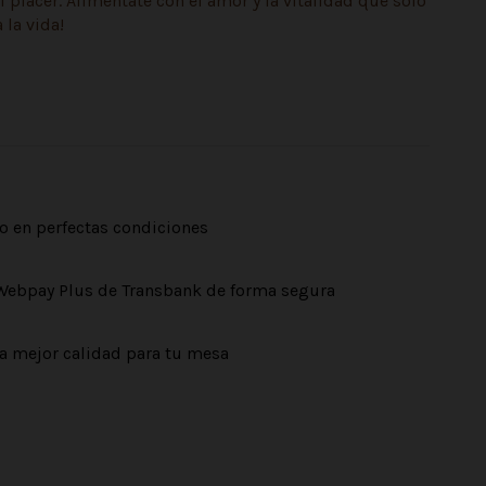
el placer. Aliméntate con el amor y la vitalidad que solo
 la vida!
o en perfectas condiciones
Webpay Plus de Transbank de forma segura
a mejor calidad para tu mesa