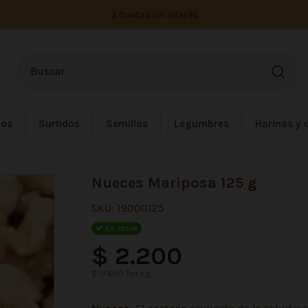
3 Cuotas sin interés
dos
Surtidos
Semillas
Legumbres
Harinas y 
Nueces Mariposa 125 g
SKU:
19000125
En stock
$ 2.200
$ 17.600 Por kg