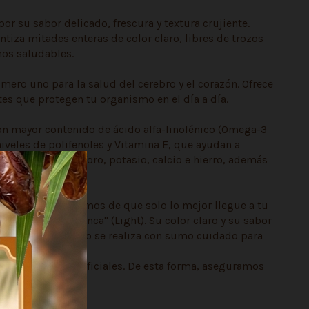
r su sabor delicado, frescura y textura crujiente.
tiza mitades enteras de color claro, libres de trozos
nos saludables.
mero uno para la salud del cerebro y el corazón. Ofrece
tes que protegen tu organismo en el día a día.
con mayor contenido de ácido alfa-linolénico (Omega-3
niveles de polifenoles y Vitamina E, que ayudan a
ema nervioso), fósforo, potasio, calcio e hierro, además
Talca nos aseguramos de que solo lo mejor llegue a tu
 "Mariposa Blanca" (Light). Su color claro y su sabor
l proceso de pelado se realiza con sumo cuidado para
iforme.
 conservantes artificiales. De esta forma, aseguramos