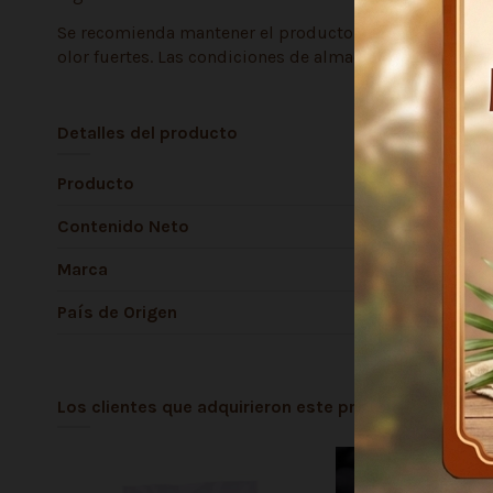
Se recomienda mantener el producto en su envase origin
olor fuertes. Las condiciones de almacenamiento influ
Detalles del producto
Producto
Contenido Neto
Marca
País de Origen
Los clientes que adquirieron este producto tambié