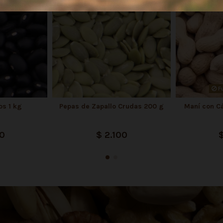
Fu
os 1 kg
Pepas de Zapallo Crudas 200 g
Maní con C
0
$ 2.100