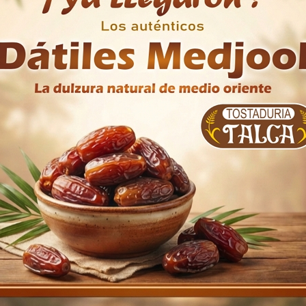
al y consumir a la brevedad. Conservar en ambientes limpios, 
yen significativamente en su duración.
Nueces mariposa
125 g
Tostaduría Talca
Chile
n compraron: