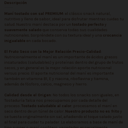
Descripción
Maní tostado con sal PREMIUM
: el clásico snack natural,
nutritivo y lleno de sabor, ideal para disfrutar mientras cuidas tu
salud. Nuestro maní destaca por un
tostado perfecto
y
suavemente salado
que conserva todas sus cualidades
nutricionales. Sorpréndete con su textura ideal y una
crocancia
inigualable
en cada bocado.
El Fruto Seco con la Mejor Relación Precio-Calidad
:
Nutricionalmente el maní es un importante de ácidos grasos
insaturados (saludables) y proteínas dentro del grupo de frutos
secos, y en general es la mejor relación aporte nutricional
versus precio. El aporte nutricional del maní es importante
también en vitamina B1, E y niacina, riboflavina y tiamina,
además de fósforo, calcio, magnesio y hierro.
Calidad desde el Origen
: No todos los snacks son iguales, en
Tostaduría Talca nos preocupamos por cada detalle del
proceso.
Tostado saludable al calor
: procesamos el maní en
seco dentro de un túnel de calor.
Nuestro producto no es frito
y
se tuesta originalmente sin sal, añadiendo el toque salado justo
al final para cuidar tu paladar. Lo elaboramos a base de maní de
tipo runner o maní confitero, variedades especialmente