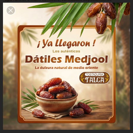
seleccionadas de buen sabor y aroma, a diferencia de otras
variedades de maní que se cultivan para uso industrial,
extracción de aceites para lubricantes o pinturas o cosmética.
Ingredientes : Maní, Aceite de maní y Sal
Se recomienda mantener el producto en su envase original y
consumir a la brevedad. Conservar en ambientes limpios,
frescos y secos, no exponer a la luz solar directa ni a olor
fuertes. Las condiciones de almacenamiento influyen
significativamente en su duración.
Detalles del producto
Producto
Maní salado
Contenido Neto
250 g
Marca
Tostaduría Talca
País de Origen
Chile