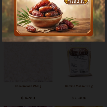
Fuera de stock
Ciruelas con Carozo 500 g
Ciruelas sin Carozo 500 g
$ 3.600
$ 5.600
Coco Rallado 250 g
Comino Molido 100 g
$ 4.750
$ 2.000