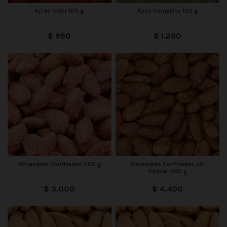
Ají de Color 100 g
Aliño Completo 100 g
$ 950
$ 1.250
Almendras Confitadas 200 g
Almendras Confitadas sin
Azúcar 200 g
$ 3.000
$ 4.400