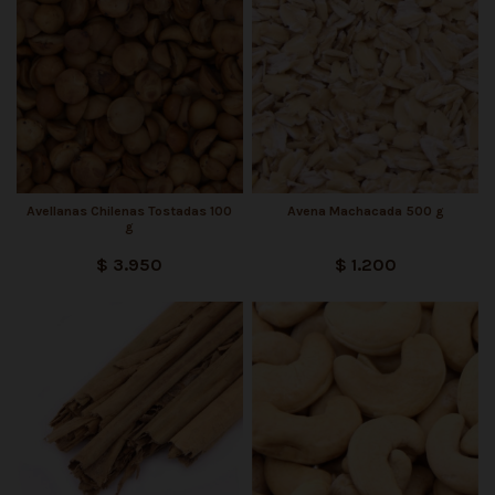
Avellanas Chilenas Tostadas 100
Avena Machacada 500 g
g
$ 3.950
$ 1.200