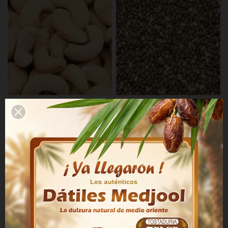
Castañas de Cajú Tostadas 200
Chía Semillas 500 g
g
$ 4.100
$ 3.500