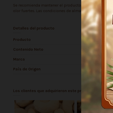
Se recomienda mantener el producto en su envase origin
olor fuertes. Las condiciones de almacenamiento influ
Detalles del producto
Producto
Contenido Neto
Marca
País de Origen
Los clientes que adquirieron este producto tambié