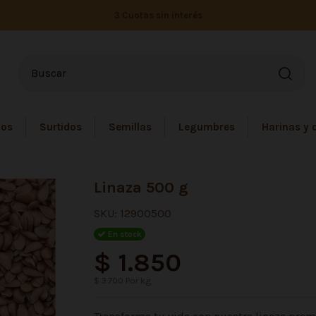
3 Cuotas sin interés
dos
Surtidos
Semillas
Legumbres
Harinas y 
Linaza 500 g
SKU:
12900500
En stock
$ 1.850
$ 3.700 Por kg