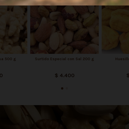
sa 500 g
Surtido Especial con Sal 200 g
Huesill
00
$ 4.400