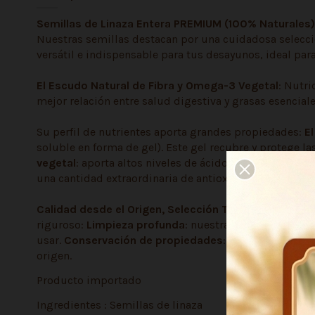
Semillas de Linaza Entera PREMIUM (100% Naturales)
Nuestras semillas destacan por una cuidadosa selecció
versátil e indispensable para tus desayunos, ideal par
El Escudo Natural de Fibra y Omega-3 Vegetal
: Nutri
mejor relación entre salud digestiva y grasas esencial
Su perfil de nutrientes aporta grandes propiedades:
El
soluble en forma de gel). Este gel recubre y protege l
vegetal
: aporta altos niveles de ácido alfa-linolénico
una cantidad extraordinaria de antioxidantes vegetale
Calidad desde el Origen, Selección Tostaduría Talca
riguroso:
Limpieza profunda
: nuestras semillas pasa
usar.
Conservación de propiedades
: envasamos las s
origen.
Producto importado
Ingredientes : Semillas de linaza