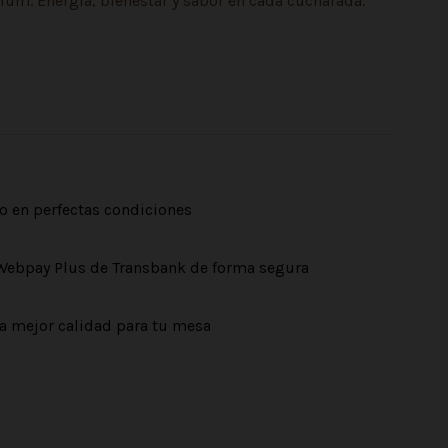
ium. Energía, bienestar y sabor en cada cucharada.
o en perfectas condiciones
Webpay Plus de Transbank de forma segura
a mejor calidad para tu mesa