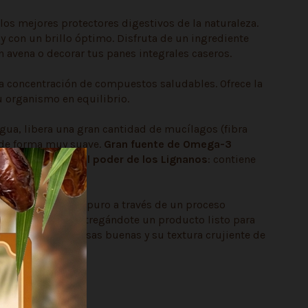
 los mejores protectores digestivos de la naturaleza.
 con un brillo óptimo. Disfruta de un ingrediente
n avena o decorar tus panes integrales caseros.
ta concentración de compuestos saludables. Ofrece la
tu organismo en equilibrio.
 agua, libera una gran cantidad de mucílagos (fibra
o de forma muy suave.
Gran fuente de Omega-3
r la inflamación.
El poder de los Lignanos
: contiene
.
producto limpio y puro a través de un proceso
s o impurezas, entregándote un producto listo para
 intactas sus grasas buenas y su textura crujiente de