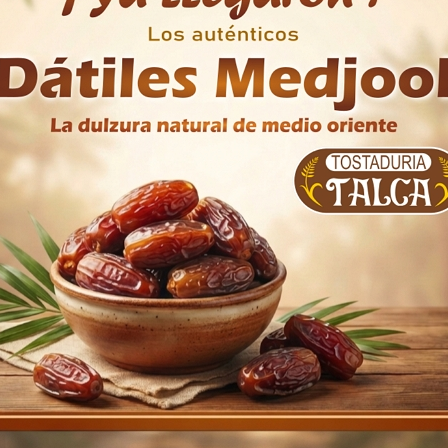
al y consumir a la brevedad. Conservar en ambientes limpios, 
yen significativamente en su duración.
Linaza
500 g
Tostaduría Talca
Importado
n compraron: