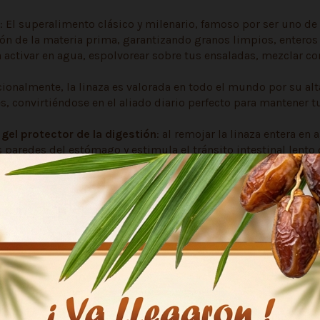
: El superalimento clásico y milenario, famoso por ser uno de
n de la materia prima, garantizando granos limpios, enteros y
a activar en agua, espolvorear sobre tus ensaladas, mezclar co
cionalmente, la linaza es valorada en todo el mundo por su al
es, convirtiéndose en el aliado diario perfecto para mantener 
 gel protector de la digestión
: al remojar la linaza entera en
as paredes del estómago y estimula el tránsito intestinal lent
, una grasa saludable esencial para cuidar tu corazón y combati
s que ayudan a equilibrar las hormonas y protegen tus células
: En Tostaduría Talca nos aseguramos de que disfrutes de un 
n por un proceso de tamizado mecánico para eliminar polvillo
emillas crudas sin procesos térmicos ni aditivos, manteniendo